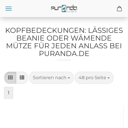
KOPFBEDECKUNGEN: LÄSSIGES
BEANIE ODER WÄMENDE
MÜTZE FÜR JEDEN ANLASS BEI
PURANDA.DE
Sortieren nach
pro Seite
Sortieren nach
48 pro Seite
1