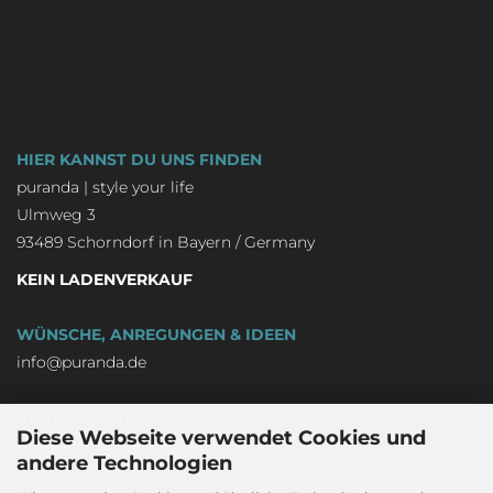
HIER KANNST DU UNS FINDEN
puranda | style your life
Ulmweg 3
93489 Schorndorf in Bayern / Germany
KEIN LADENVERKAUF
WÜNSCHE, ANREGUNGEN & IDEEN
info@puranda.de
BLEIBE AKTUELL
Diese Webseite verwendet Cookies und
Newsletter an-/abmelden
andere Technologien