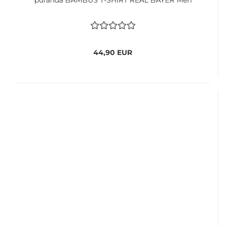
puranda BAMBUS T-SHIRT REAL BAYER Men
44,90 EUR