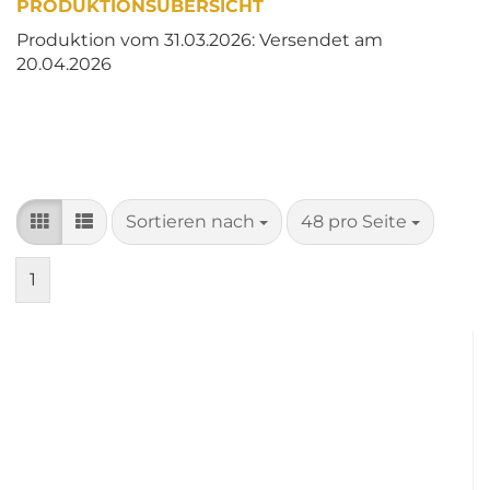
PRODUKTIONSÜBERSICHT
Produktion vom 31.03.2026: Versendet am
20.04.2026
Sortieren nach
pro Seite
Sortieren nach
48 pro Seite
1