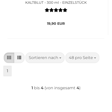
KALTBLUT - 300 ml - EINZELSTÜCK
19,90 EUR
Sortieren nach
pro Seite
Sortieren nach
48 pro Seite
1
1
bis
4
(von insgesamt
4
)