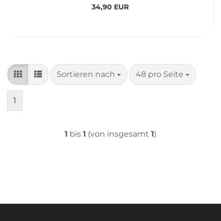
34,90 EUR
Sortieren nach
pro Seite
Sortieren nach
48 pro Seite
1
1
bis
1
(von insgesamt
1
)