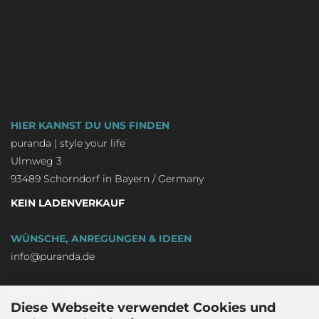
HIER KANNST DU UNS FINDEN
puranda | style your life
Ulmweg 3
93489 Schorndorf in Bayern / Germany
KEIN LADENVERKAUF
WÜNSCHE, ANREGUNGEN & IDEEN
info@puranda.de
BLEIBE AKTUELL
Diese Webseite verwendet Cookies und
Newsletter an-/abmelden