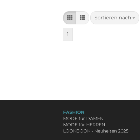
Sortieren nach
Sortieren nach
1
FASHION
MODE für DAMEN
MODE für HERREN
LOOKBOOK - Neuheiten 2025