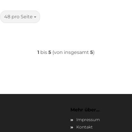
pro Seite
48 pro Seite
1
bis
5
(von insgesamt
5
)
Mehr über...
Impressum
Kontakt