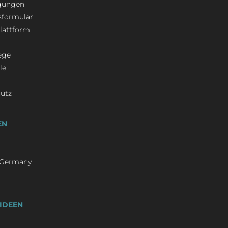
ngungen
sformular
plattform
ege
le
hutz
EN
/ Germany
IDEEN