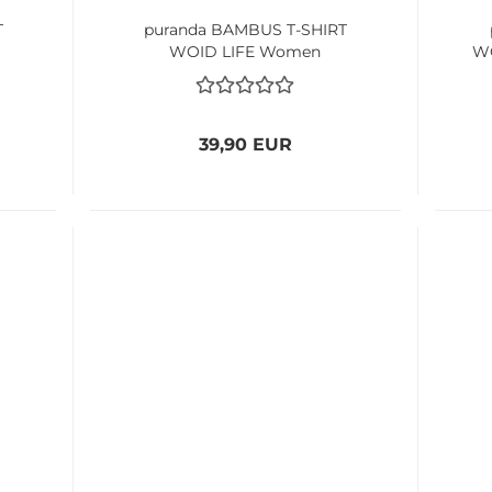
T
puranda BAMBUS T-SHIRT
WOID LIFE Women
WO
39,90 EUR