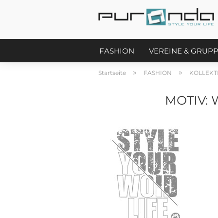
FASHION
VEREINE & GRUP
»
»
Startseite
FASHION
KOLLEKT
MOTIV: 