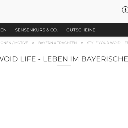
PEN
SENSENKURS & CO.
GUTSCHEINE
»
»
IONEN / MOTIVE
BAYERN & TRACHTEN
STYLE YOUR WOID LIF
WOID LIFE - LEBEN IM BAYERISC