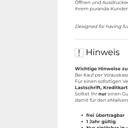
Öffnen und Ausdrucke
ihrem puranda-Kunde
Designed for having fu
Hinweis
Wichtige Hinweise zur
Bei Kauf per Vorauskas
Für einen sofortigen V
Lastschrift, Kreditka
Solltet Ihr
nur
einen Gu
damit für den eMailver
frei übertragbar
1 Jahr gültig
Nur einlösbar in