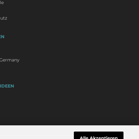
le
hutz
EN
/ Germany
IDEEN
Alle Akzeptieren