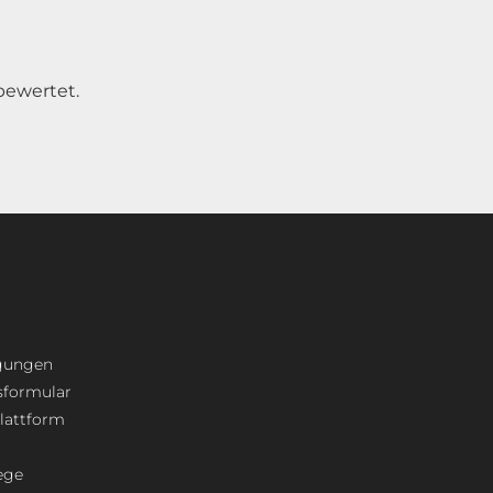
bewertet.
ngungen
sformular
plattform
ege