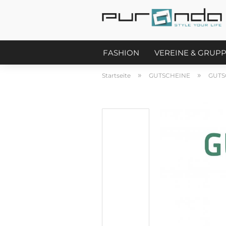
FASHION
VEREINE & GRUP
»
»
Startseite
GUTSCHEINE
GUTS