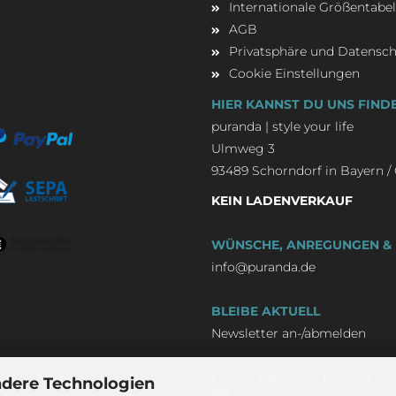
Internationale Größentabel
AGB
Privatsphäre und Datensc
Cookie Einstellungen
HIER KANNST DU UNS FIND
puranda | style your life
Ulmweg 3
93489 Schorndorf in Bayern 
KEIN LADENVERKAUF
WÜNSCHE, ANREGUNGEN & 
info@puranda.de
BLEIBE AKTUELL
Newsletter an-/abmelden
FOLGE UNS - WE LOVE IT
ndere Technologien