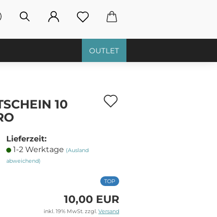
OUTLET
Auf
SCHEIN 10
den
RO
Merkzettel
Lieferzeit:
1-2 Werktage
(Ausland
abweichend)
TOP
10,00 EUR
inkl. 19% MwSt. zzgl.
Versand