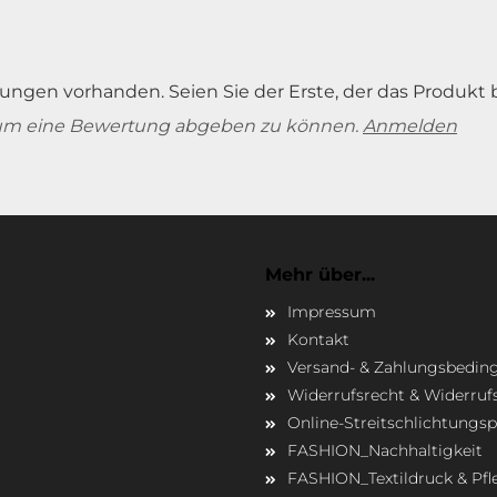
ungen vorhanden. Seien Sie der Erste, der das Produkt 
um eine Bewertung abgeben zu können.
Anmelden
Mehr über...
Impressum
Kontakt
Versand- & Zahlungsbedi
Widerrufsrecht & Widerruf
Online-Streitschlichtungs
FASHION_Nachhaltigkeit
FASHION_Textildruck & Pfl