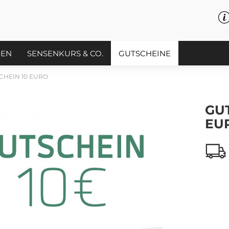
PEN
SENSENKURS & CO.
GUTSCHEINE
CHEIN 10 EURO
GUT
EU