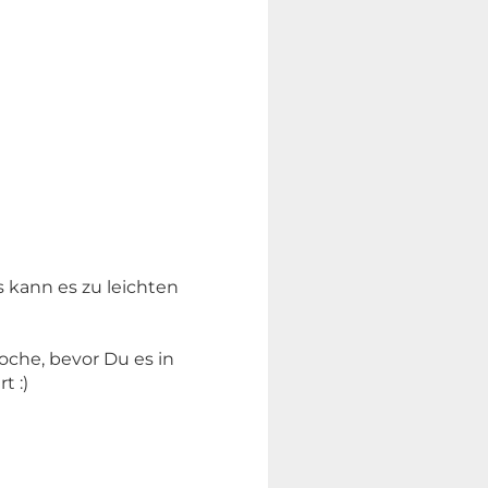
 kann es zu leichten
oche, bevor Du es in
t :)