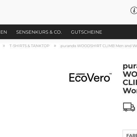
PEN
SENSENKURS & CO.
GUTSCHEINE
»
»
T-SHIRTS & TANKTOP
puranda WOODSHIRT CLIMB Men and 
pur
WO
CLI
Wo
FAR