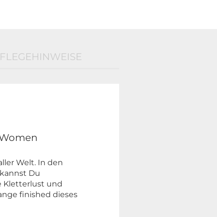
FLEGEHINWEISE
d Women
aller Welt. In den
" kannst Du
e Kletterlust und
nge finished dieses