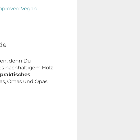
de
ten, denn Du
es nachhaltigem Holz
 praktisches
apas, Omas und Opas