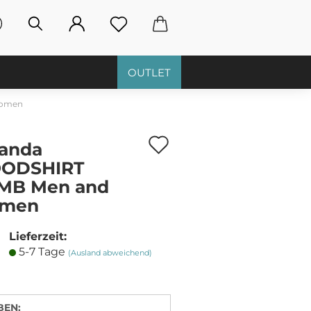
OUTLET
Women
Auf
anda
den
ODSHIRT
MB Men and
Merkzettel
men
Lieferzeit:
5-7 Tage
(Ausland abweichend)
BEN: