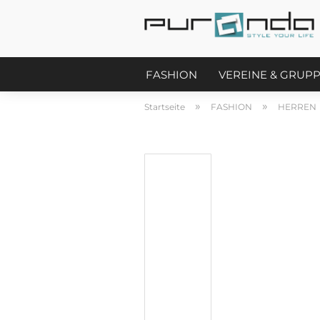
FASHION
VEREINE & GRUP
»
»
Startseite
FASHION
HERREN