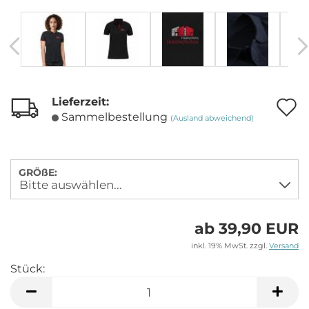
Lieferzeit:
A
Sammelbestellung
(Ausland abweichend)
M
GRÖßE:
ab 39,90 EUR
inkl. 19% MwSt. zzgl.
Versand
Stück:
Stück