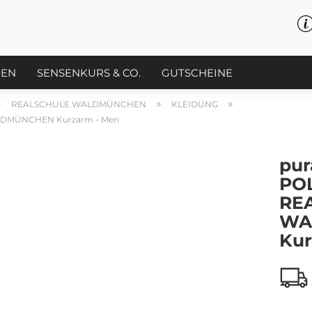
PEN
SENSENKURS & CO.
GUTSCHEINE
»
»
»
REALSCHULE WALDMÜNCHEN
KLEIDUNG
LDMÜNCHEN Kurzarm - Men
pur
PO
RE
WA
Kur