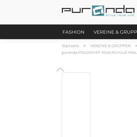
FASHION
VEREINE & GRUP
»
Startseite
VEREINE & GRUPPEN
puranda POLOSHIRT REALSCHULE WA