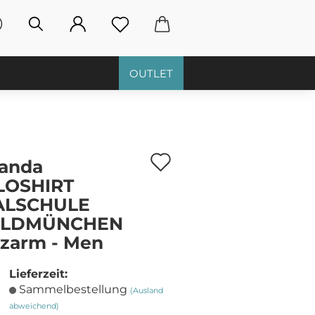
OUTLET
Auf
anda
den
LOSHIRT
ALSCHULE
Merkzettel
LDMÜNCHEN
zarm - Men
Lieferzeit:
Sammelbestellung
(Ausland
abweichend)