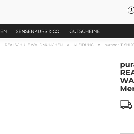
PEN
SENSENKURS & CO.
GUTSCHEINE
»
»
»
REALSCHULE WALDMÜNCHEN
KLEIDUNG
puranda T-SH
pur
RE
WA
Me