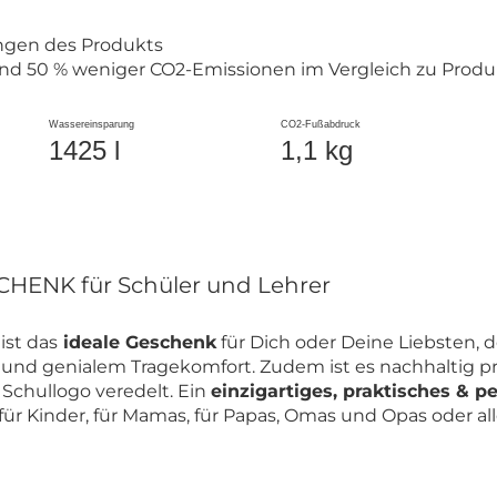
ngen des Produkts
nd 50 % weniger CO2-Emissionen im Vergleich zu Produ
Wassereinsparung
CO2-Fußabdruck
1425 l
1,1 kg
HENK für Schüler und Lehrer
ist das
ideale Geschenk
für Dich oder Deine Liebsten,
ät und genialem Tragekomfort. Zudem ist es nachhaltig p
chullogo veredelt. Ein
einzigartiges, praktisches & 
, für Kinder, für Mamas, für Papas, Omas und Opas oder 