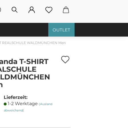
OUTLET
IRT REALSCHULE WALDMÜNCHEN Men
Auf
anda T-SHIRT
den
ALSCHULE
LDMÜNCHEN
Merkzettel
n
Lieferzeit:
1-2 Werktage
(Ausland
abweichend)