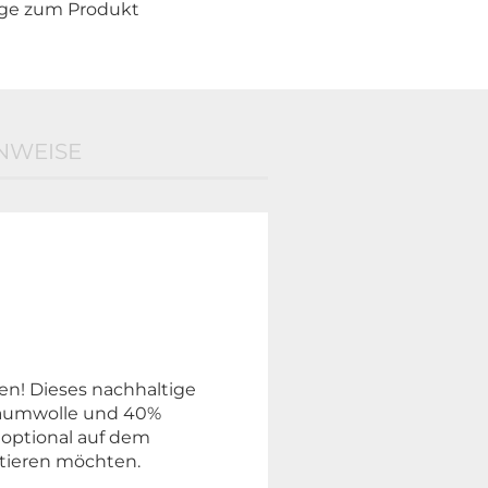
age zum Produkt
NWEISE
en! Dieses nachhaltige
 Baumwolle und 40%
d optional auf dem
entieren möchten.