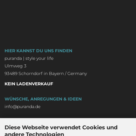
HIER KANNST DU UNS FINDEN
puranda | style your life
Ulmweg 3
93489 Schorndorf in Bayern / Germany
KEIN LADENVERKAUF
WÜNSCHE, ANREGUNGEN & IDEEN
info@puranda.de
BLEIBE AKTUELL
Diese Webseite verwendet Cookies und
Newsletter an-/abmelden
andere Technologien