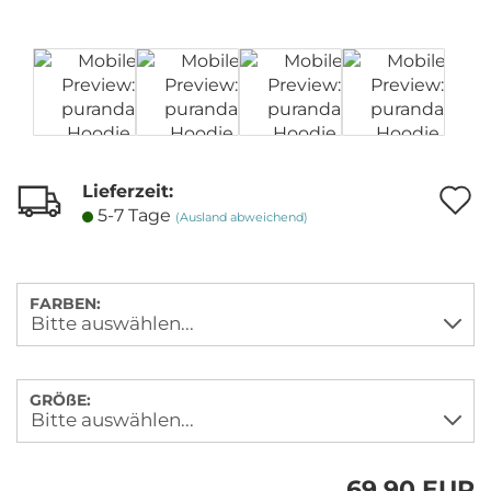
Lieferzeit:
A
5-7 Tage
(Ausland abweichend)
M
FARBEN:
GRÖßE:
69,90 EUR