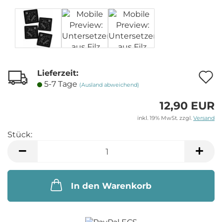
Lieferzeit:
A
5-7 Tage
(Ausland abweichend)
12,90 EUR
M
inkl. 19% MwSt. zzgl.
Versand
Stück:
Stück
In den Warenkorb