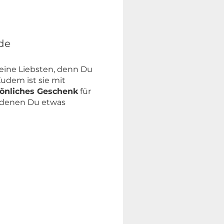
de
eine Liebsten, denn Du
udem ist sie mit
rsönliches Geschenk
für
n denen Du etwas