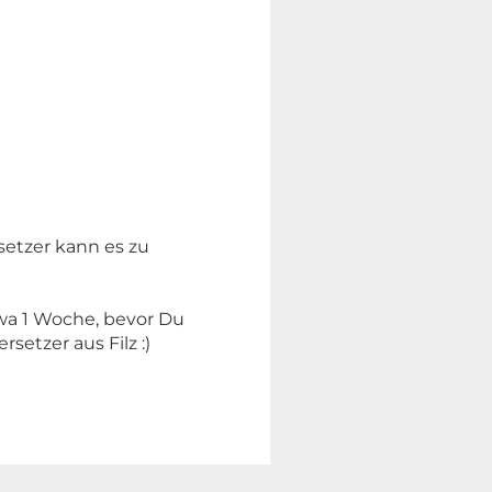
etzer kann es zu
twa 1 Woche, bevor Du
etzer aus Filz :)