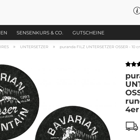
PEN
SENSENKURS & CO.
GUTSCHEINE
»
»
IRES
UNTERSETZER
puranda FILZ UNTERSETZER OSSER - 10 cm 
pur
UN
OSS
run
4er