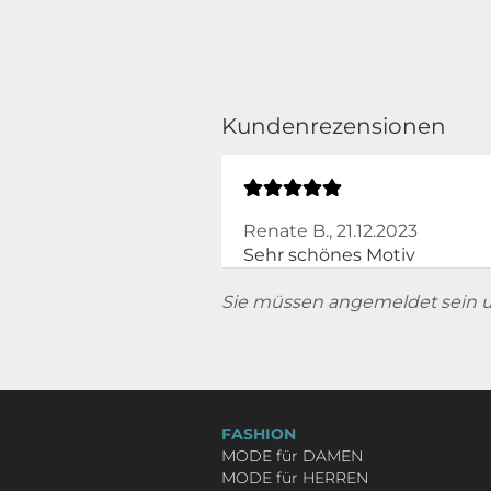
Kundenrezensionen
Renate B.,
21.12.2023
Sehr schönes Motiv
Sie müssen angemeldet sein 
FASHION
MODE für DAMEN
MODE für HERREN