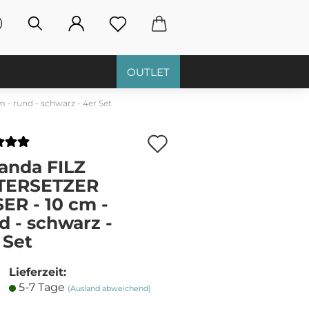
OUTLET
- rund - schwarz - 4er Set
Auf
den
anda FILZ
TERSETZER
Merkzettel
ER - 10 cm -
d - schwarz -
 Set
Lieferzeit:
5-7 Tage
(Ausland abweichend)