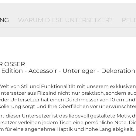
UNG
WARUM DIESE UNTERSETZER?
PFL
R OSSER
ition - Accessoir - Unterleger - Dekoration
 Welt von Stil und Funktionalität mit unserem exklusiven
Untersetzer aus Filz sind nicht nur praktisch, sondern au
eder Untersetzer hat einen Durchmesser von 10 cm und
Isolierung sorgt und Ihre Oberflächen vor unerwünschten
 dieser Untersetzer ist das liebevoll gestaltete Motiv, da
rsetzer verleihen jedem Tisch eine persönliche Note. D
dem für eine angenehme Haptik und hohe Langlebigkeit.