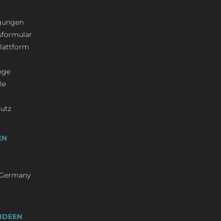
ngungen
sformular
plattform
ege
le
hutz
EN
/ Germany
IDEEN