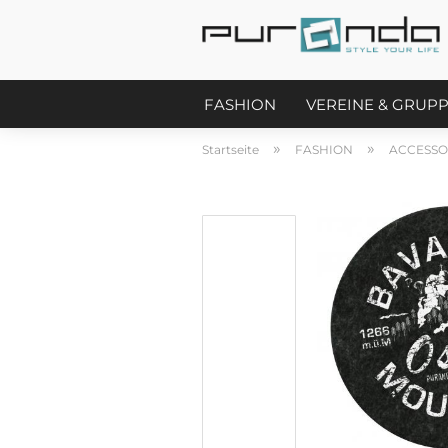
FASHION
VEREINE & GRUP
»
»
Startseite
FASHION
ACCESSO