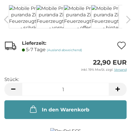
Lieferzeit:
A
5-7 Tage
(Ausland abweichend)
22,90 EUR
M
inkl. 19% MwSt. zzgl.
Versand
Stück:
Stück
In den Warenkorb