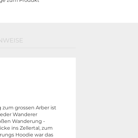
age zum Produkt
NWEISE
 zum grossen Arber ist
jeder Wanderer
großen Wanderung -
cke ins Zellertal, zum
erungs Hoodie war das