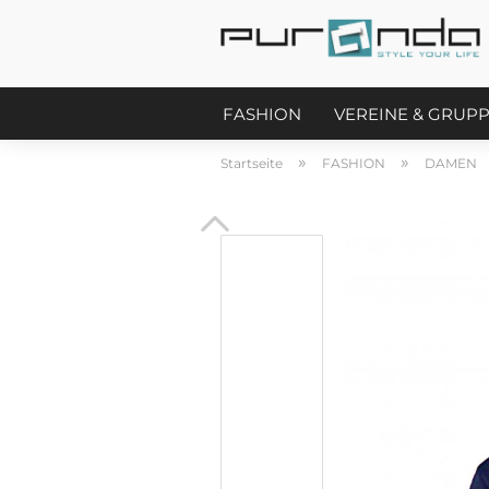
FASHION
VEREINE & GRUP
»
»
Startseite
FASHION
DAMEN