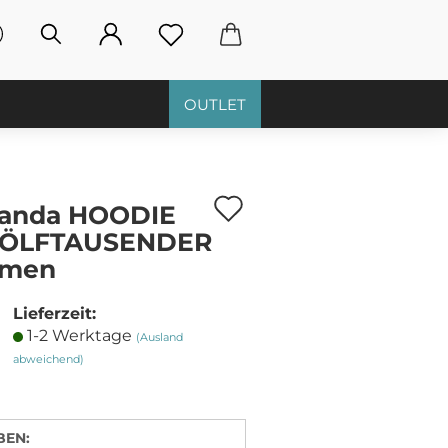
OUTLET
Auf
randa HOODIE
den
ÖLFTAUSENDER
men
Merkzettel
Lieferzeit:
1-2 Werktage
(Ausland
abweichend)
BEN: