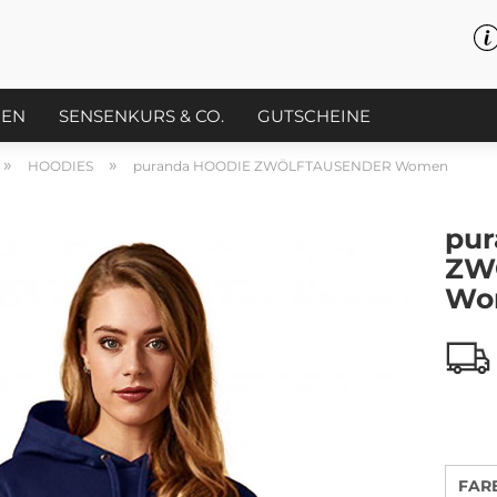
PEN
SENSENKURS & CO.
GUTSCHEINE
»
»
HOODIES
puranda HOODIE ZWÖLFTAUSENDER Women
pu
ZW
Wo
FAR