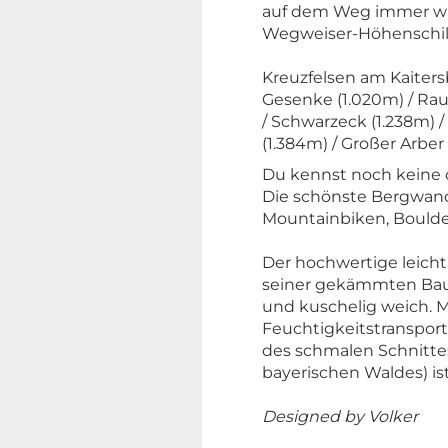
auf dem Weg immer wie
Wegweiser-Höhenschil
Kreuzfelsen am Kaiters
Gesenke (1.020m) / Rauc
/ Schwarzeck (1.238m) / 
(1.384m) / Großer Arber
Du kennst noch keine d
Die schönste Bergwand
Mountainbiken, Bouldern
Der hochwertige leicht 
seiner gekämmten Bau
und kuschelig weich. 
Feuchtigkeitstranspo
des schmalen Schnittes
bayerischen Waldes) ist
Designed by Volker