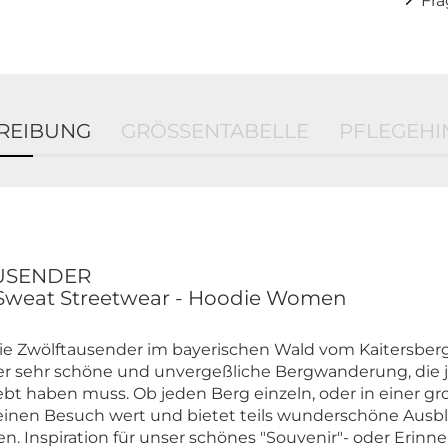
Fr
REIBUNG
GRÖSSENTABELLE
PFLEGEHI
AUSENDER
 Sweat Streetwear - Hoodie Women
e Zwölftausender im bayerischen Wald vom Kaitersberg
er sehr schöne und unvergeßliche Bergwanderung, die 
ebt haben muss. Ob jeden Berg einzeln, oder in einer 
st einen Besuch wert und bietet teils wunderschöne Ausbli
. Inspiration für unser schönes "Souvenir"- oder Erinn