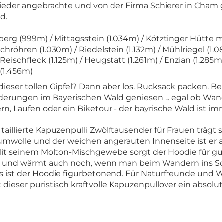
der angebrachte und von der Firma Schierer in Cham
d.
berg (999m) / Mittagsstein (1.034m) / Kötztinger Hütte 
hröhren (1.030m) / Riedelstein (1.132m) / Mühlriegel (1.0
Reischfleck (1.125m) / Heugstatt (1.261m) / Enzian (1.285m)
 (1.456m)
ieser tollen Gipfel? Dann aber los. Rucksack packen. B
erungen im Bayerischen Wald geniesen ... egal ob Wand
, Laufen oder ein Biketour - der bayrische Wald ist imm
taillierte Kapuzenpulli Zwölftausender für Frauen trägt
mwolle und der weichen angerauten Innenseite ist 
Mit seinem Molton-Mischgewebe sorgt der Hoodie für g
rt und wärmt auch noch, wenn man beim Wandern ins 
 ist der Hoodie figurbetonend. Für Naturfreunde und W
 dieser puristisch kraftvolle Kapuzenpullover ein absol