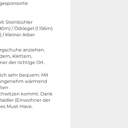
 gesponsorte
mit Steinbühler
80m) / Ödriegel (1.156m)
 / Kleiner Arber
ergschuhe anziehen.
ern, Klettern,
er der richtige Ort.
 sich sehr bequem. Mit
er angenehm wärmend
uten
Schwitzen kommt. Dank
aidler (Einwohner der
utes Must-Have.