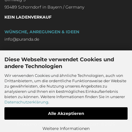
93489 Schorndorf in Bayern / Germany
KEIN LADENVERKAUF
WÜNSCHE, ANREGUNGEN & IDEEN
info@puranda.de
BLEIBE AKTUELL
Diese Webseite verwendet Cookies und
Newsletter an-/abmelden
andere Technologien
Wir verwenden Cookies und ähnliche Technologien, auch von
FOLGE UNS - WE LOVE IT
Drittanbietern, um die ordentliche Funktionsweise der Website
zu gewährleisten, die Nutzung unseres Angebotes zu
analysieren und Ihnen ein bestmögliches Einkaufserlebnis
bieten zu können. Weitere Informationen finden Sie in unserer
Datenschutzerklärung
.
Alle Akzeptieren
Shopping Cart Solution
by Gambio.com © 2025
Weitere Informationen