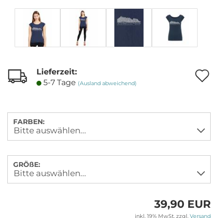
Lieferzeit:
A
5-7 Tage
(Ausland abweichend)
M
FARBEN:
GRÖßE:
39,90 EUR
inkl. 19% MwSt. zzgl.
Versand