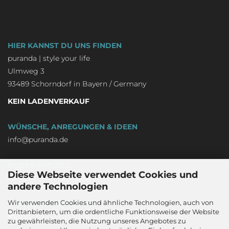
HIER KANNST DU UNS FINDEN
puranda | style your life
Ulmweg 3
93489 Schorndorf in Bayern / Germany
KEIN LADENVERKAUF
WÜNSCHE, ANREGUNGEN & IDEEN
info@puranda.de
BLEIBE AKTUELL
Diese Webseite verwendet Cookies und
Newsletter an-/abmelden
andere Technologien
Wir verwenden Cookies und ähnliche Technologien, auch von
FOLGE UNS - WE LOVE IT
Drittanbietern, um die ordentliche Funktionsweise der Website
zu gewährleisten, die Nutzung unseres Angebotes zu