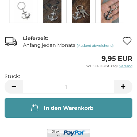
Lieferzeit:
A
Anfang jeden Monats
(Ausland abweichend)
9,95 EUR
M
inkl. 19% MwSt. zzgl.
Versand
Stück:
Stück
In den Warenkorb