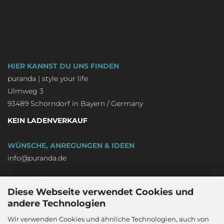
HIER KANNST DU UNS FINDEN
puranda | style your life
Ulmweg 3
93489 Schorndorf in Bayern / Germany
KEIN LADENVERKAUF
WÜNSCHE, ANREGUNGEN & IDEEN
info@puranda.de
BLEIBE AKTUELL
Diese Webseite verwendet Cookies und
Newsletter an-/abmelden
andere Technologien
Wir verwenden Cookies und ähnliche Technologien, auch von
FOLGE UNS - WE LOVE IT