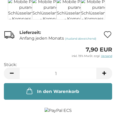
Lieferzeit:
A
Anfang jeden Monats
(Ausland abweichend)
7,90 EUR
M
inkl. 19% MwSt. zzgl.
Versand
Stück:
Stück
In den Warenkorb