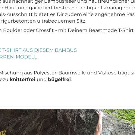
x aus nachhaltiger Bambusfaser und hautfreundlicher B
er Haut und garantiert bestes Feuchtigkeitsmanagemen
-Ausschnitt bietet es Dir zudem eine angenehme Pass
ür figurbetonten ultrabequemen Sitz.
rn Boulder oder Crossfit - mit Deinem Beastmode T-Shirt
E T-SHIRT AUS DIESEM BAMBUS
ERREN-MODELL
ischung aus Polyester, Baumwolle und Viskose trägt si
hezu
knitterfrei
und
bügelfrei
.