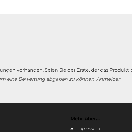
Fair Wear Foundation (FWF)
XS:
S: 41,5
M: 44
L: 46,5
XL: 5
Organic Blended content standard
-
cm
cm
cm
cm
Ökotex Standard 100
Bamboo
XS:
M: 62
S: 60 cm
L: 64 cm
XL: 6
-
cm
ungen vorhanden. Seien Sie der Erste, der das Produkt 
um eine Bewertung abgeben zu können.
Anmelden
Mehr über...
Impressum