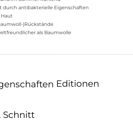
 durch antibakterielle Eigenschaften
e Haut
Baumwoll-)Rückstände
ltfreundlicher als Baumwolle
Editionen
er Edition
 Schnitt
twear