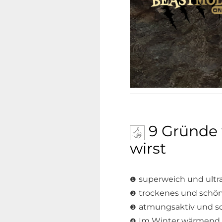
9 Gründe 
wirst
superweich und ult
❶
trockenes und schön
❷
atmungsaktiv und s
❸
Im Winter wärmend
❹