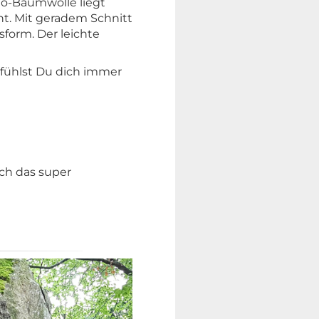
io-Baumwolle liegt
t. Mit geradem Schnitt
form. Der leichte
 fühlst Du dich immer
ch das super