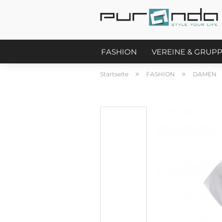
FASHION
VEREINE & GRUP
»
»
Startseite
FASHION
DAMEN