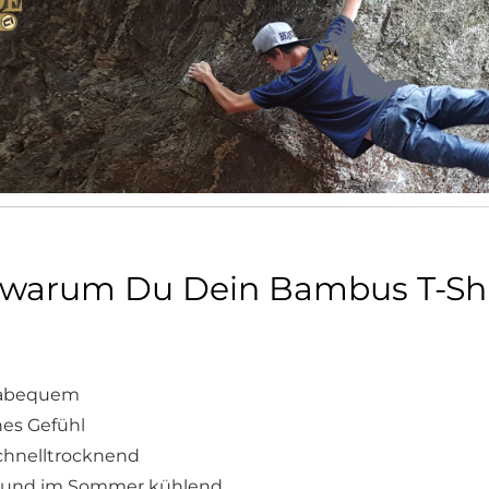
warum Du Dein Bambus T-Shir
rabequem
es Gefühl
chnelltrocknend
 und im Sommer kühlend