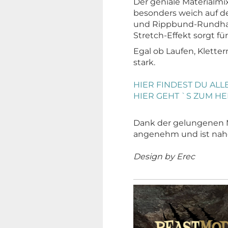
Der geniale Materialmi
besonders weich auf d
und Rippbund-Rundhals
Stretch-Effekt sorgt f
Egal ob Laufen, Klette
stark.
HIER FINDEST DU ALL
HIER GEHT `S ZUM H
Dank der gelungenen M
angenehm und ist na
Design by Erec