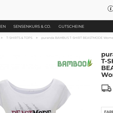
PEN
SENSENKURS & CO.
GUTSCHEINE
»
»
T-SHIRTS & TOPS
puranda BAMBUS T-SHIRT BEASTMODE Wom
pu
T-S
BE
Wo
FAR