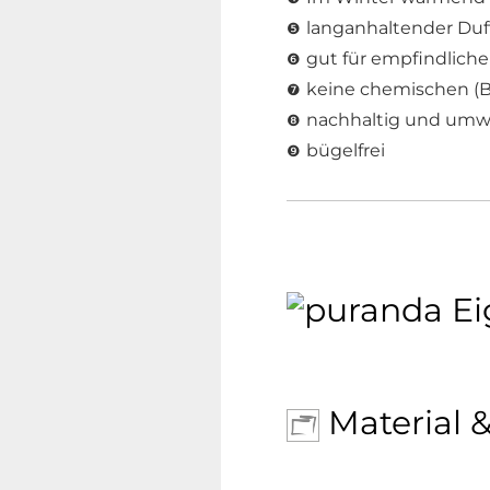
langanhaltender Duft
❺
gut für empfindlich
❻
keine chemischen (
❼
nachhaltig und umwe
❽
bügelfrei
❾
EDITION:
Kraxxl
Material &
FUNKTION:
Stree