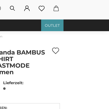
OUTLET
en
Auf
randa BAMBUS
den
HIRT
ASTMODE
Merkzettel
men
Lieferzeit:
BEN: