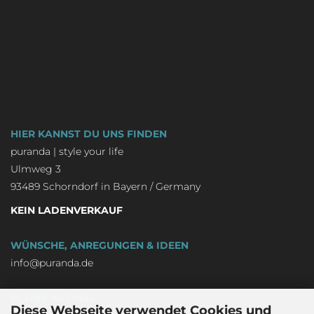
HIER KANNST DU UNS FINDEN
puranda | style your life
Ulmweg 3
93489 Schorndorf in Bayern / Germany
KEIN LADENVERKAUF
WÜNSCHE, ANREGUNGEN & IDEEN
info@puranda.de
BLEIBE AKTUELL
Diese Webseite verwendet Cookies und