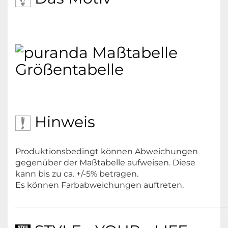
MOTIV:
FARBE:
Wandern, Feiern, Büro, Alltag
Katzberg
white, denim blue, leafgreen, eggplant,
charcoal grey, black
EIGENSCHAFTEN:
Größentabelle
DESIGNER:
schnell trocknend, atmungsaktiv,
GRÖßEN:
strapazierfähig, hautfreundlich
Amalie
S - XL
Hinweis
GESCHLECHT:
GEWICHT:
Damen
Produktionsbedingt können Abweichungen
gegenüber der Maßtabelle aufweisen. Diese
115 g/m² Fine Jersey
kann bis zu ca. +/-5% betragen.
Es können Farbabweichungen auftreten.
PFLEGE:
PASSFORM: