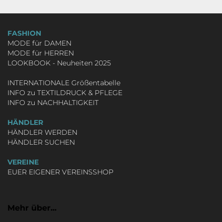
XL: 66 cm
FASHION
2XL: -
MODE für DAMEN
MODE für HERREN
LOOKBOOK - Neuheiten 2025
3XL: -
INTERNATIONALE Größentabelle
INFO zu TEXTILDRUCK & PFLEGE
Es handelt sich nur um Richtwerte.
INFO zu NACHHALTIGKEIT
Zur
Internationalen Größentabelle
.
HÄNDLER
HÄNDLER WERDEN
HÄNDLER SUCHEN
VEREINE
EUER EIGENER VEREINSSHOP
Mehr über...