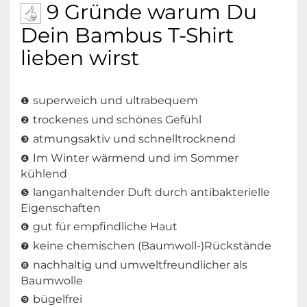
9 Gründe warum Du
Dein Bambus T-Shirt
lieben wirst
superweich und ultrabequem
❶
trockenes und schönes Gefühl
❷
atmungsaktiv und schnelltrocknend
❸
Im Winter wärmend und im Sommer
❹
kühlend
langanhaltender Duft durch antibakterielle
❺
Eigenschaften
gut für empfindliche Haut
❻
keine chemischen (Baumwoll-)Rückstände
❼
nachhaltig und umweltfreundlicher als
❽
Baumwolle
bügelfrei
❾