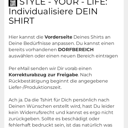
STYLE - YOUR - LIFE:
gerade geschnitten
Individualisiere DEIN
Rundhals-Ausschnitt
SHIRT
PFLEGETIPPS:
DRUCK:
Hier kannst die
Vorderseite
Deines Shirts an
Für nachhaltige Freude empfehlen wir...
Deine Bedürfnisse anpassen. Du kannst einen
... der Umwelt zu Liebe:
Kalt waschen
und
Motiv-Aufdruck für optimalen Tragekomfort
bereits vorhandenen
DORFBEREICH
an der Luft trocknen
im
Transfer-Druckverfahren
mit
auswählen oder einen neuen Bereich eintragen
... dem Motiv zu Liebe:
links waschen
(und
hautfreundlichen, wasserbasierten
A = BREITE / BRUST
bügeln)
Druckfarben (schadstoff- und lösemittelfrei,
Per eMail senden wir Dir vorab einen
biologisch abbaubar).
Korrekturabzug zur Freigabe
. Nach
XS: -
Rückbestätigung beginnt die angegebene
ZERTIFIKAT:
Liefer-/Produktionszeit.
S: 41,5 cm
Ach ja. Da die Tshirt für Dich persönlich nach
Fair Wear Foundation (FWF)
M: 44 cm
Deinen Wünschen erstellt wird, hast Du leider
Organic Blended content standard
kein Widerrufsrecht und kannst es ergo nicht
Ökotex Standard 100
zurückgeben. Sollte es beschädigt oder
Bamboo
L: 46,5 cm
fehlerhaft bedruckt sein, ist das natürlich was