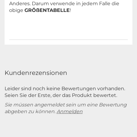
Anderes. Darum verwende in jedem Falle die
XL: 50,5 cm
obige
GRÖßENTABELLE
!
2XL: -
3XL: -
B = SCHULTER bis SAUM
:
Kundenrezensionen
XS: -
Leider sind noch keine Bewertungen vorhanden.
S: 60 cm
Seien Sie der Erste, der das Produkt bewertet.
Sie müssen angemeldet sein um eine Bewertung
M: 62 cm
abgeben zu können.
Anmelden
L: 64 cm