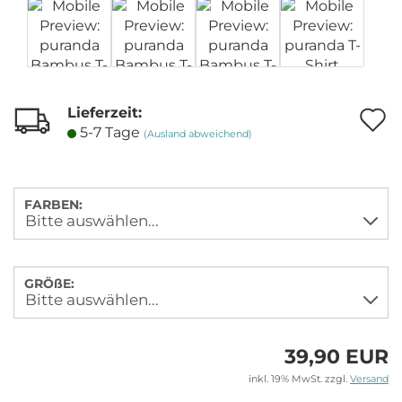
Lieferzeit:
A
5-7 Tage
(Ausland abweichend)
M
FARBEN:
GRÖßE:
39,90 EUR
inkl. 19% MwSt. zzgl.
Versand