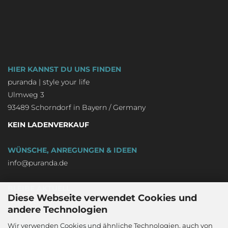
HIER KANNST DU UNS FINDEN
puranda | style your life
Ulmweg 3
93489 Schorndorf in Bayern / Germany
KEIN LADENVERKAUF
WÜNSCHE, ANREGUNGEN & IDEEN
info@puranda.de
BLEIBE AKTUELL
Diese Webseite verwendet Cookies und
Newsletter an-/abmelden
andere Technologien
Wir verwenden Cookies und ähnliche Technologien, auch von
FOLGE UNS - WE LOVE IT